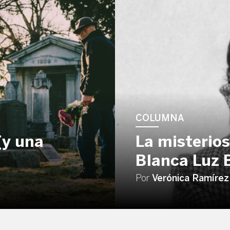
COLUMNA
(y una
La misterios
Blanca Luz
Por
Verónica Ramírez