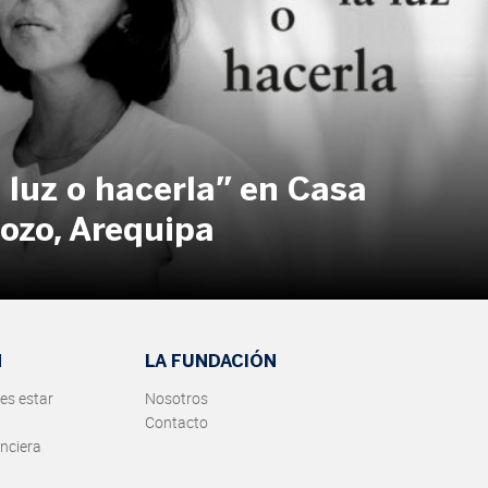
a luz o hacerla” en Casa
Pozo, Arequipa
N
LA FUNDACIÓN
es estar
Nosotros
Contacto
nciera