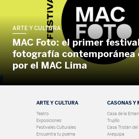
ARTE Y CULTURA
MAC Foto: el primer festiva
fotografía contemporánea 
por el MAC Lima
ARTE Y CULTURA
CASONAS Y
Teatro
Casa de la Eman
Exposiciones
Trujillo
Festivales Culturales
Casa Tristán del
Encuentra tu poema
Arequipa