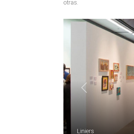
otras.
David La C