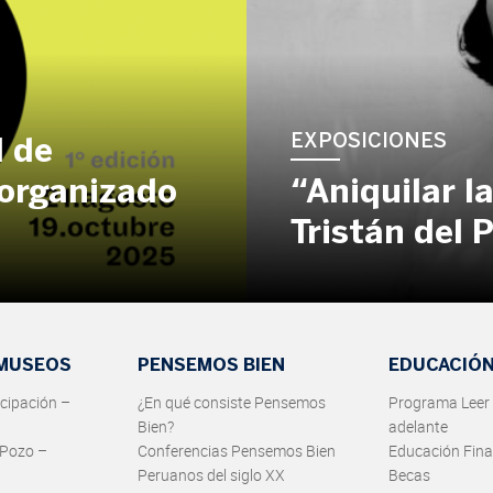
EXPOSICIONES
l de
organizado
“Aniquilar l
Tristán del 
 MUSEOS
PENSEMOS BIEN
EDUCACIÓ
cipación –
¿En qué consiste Pensemos
Programa Leer 
Bien?
adelante
 Pozo –
Conferencias Pensemos Bien
Educación Fina
Peruanos del siglo XX
Becas