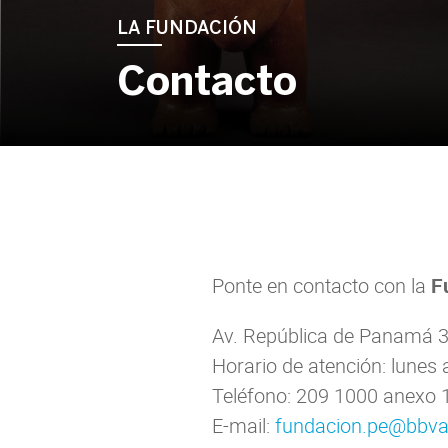
LA FUNDACIÓN
Contacto
Ponte en contacto con la
F
Av. República de Panamá 3
Horario de atención: lunes 
Teléfono: 209 1000 anexo 
E-mail:
fundacion.pe@bbv