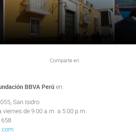
Comparte en:
undación BBVA Perú
en:
055, San Isidro
a viernes de 9:00 a.m. a 5:00 p.m.
1658
a.com