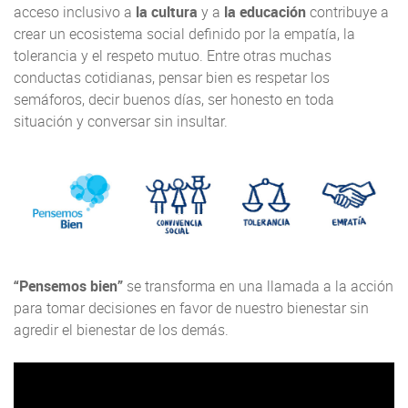
acceso inclusivo a
la cultura
y a
la educación
contribuye a
crear un ecosistema social definido por la empatía, la
tolerancia y el respeto mutuo. Entre otras muchas
conductas cotidianas, pensar bien es respetar los
semáforos, decir buenos días, ser honesto en toda
situación y conversar sin insultar.
“Pensemos bien”
se transforma en una llamada a la acción
para tomar decisiones en favor de nuestro bienestar sin
agredir el bienestar de los demás.