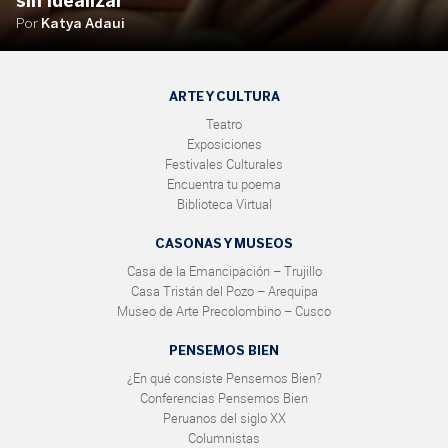
sin idealizar
Por
Katya Adaui
ARTE Y CULTURA
Teatro
Exposiciones
Festivales Culturales
Encuentra tu poema
Biblioteca Virtual
CASONAS Y MUSEOS
Casa de la Emancipación – Trujillo
Casa Tristán del Pozo – Arequipa
Museo de Arte Precolombino – Cusco
PENSEMOS BIEN
¿En qué consiste Pensemos Bien?
Conferencias Pensemos Bien
Peruanos del siglo XX
Columnistas