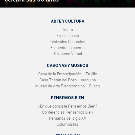
ARTE Y CULTURA
Teatro
Exposiciones
Festivales Culturales
Encuentra tu poema
Biblioteca Virtual
CASONAS Y MUSEOS
Casa de la Emancipación – Trujillo
Casa Tristán del Pozo – Arequipa
Museo de Arte Precolombino – Cusco
PENSEMOS BIEN
¿En qué consiste Pensemos Bien?
Conferencias Pensemos Bien
Peruanos del siglo XX
Columnistas