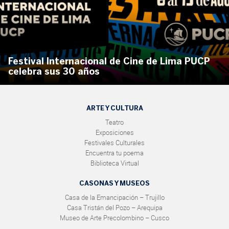
Festival Internacional de Cine de Lima PUCP
celebra sus 30 años
ARTE Y CULTURA
Teatro
Exposiciones
Festivales Culturales
Encuentra tu poema
Biblioteca Virtual
CASONAS Y MUSEOS
Casa de la Emancipación – Trujillo
Casa Tristán del Pozo – Arequipa
Museo de Arte Precolombino – Cusco