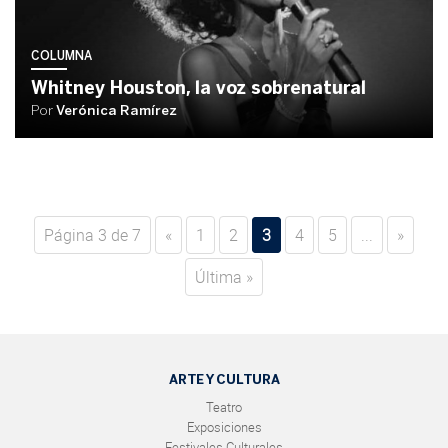
COLUMNA
Whitney Houston, la voz sobrenatural
Por
Verónica Ramírez
Página 3 de 7
«
1
2
3
4
5
...
»
Última »
ARTE Y CULTURA
Teatro
Exposiciones
Festivales Culturales