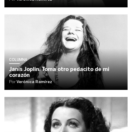
COLUMNA
Janis Joplin. Toma otro pedacito de mi
corazón
Por
Verónica Ramírez