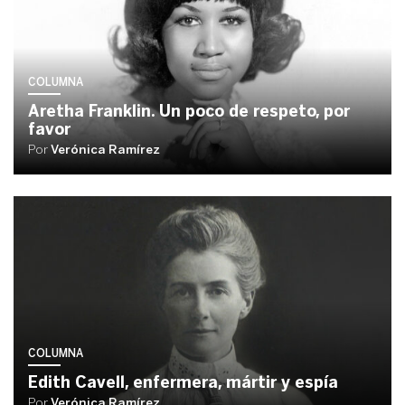
COLUMNA
Aretha Franklin. Un poco de respeto, por
favor
Por
Verónica Ramírez
COLUMNA
Edith Cavell, enfermera, mártir y espía
Por
Verónica Ramírez