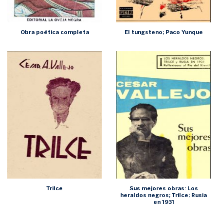
Obra poética completa
El tungsteno; Paco Yunque
Trilce
Sus mejores obras: Los
heraldos negros; Trilce; Rusia
en 1931