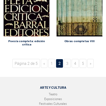
Poesía completa: edición
Obras completas VIII
crítica
Página 2 de 5
«
1
2
3
4
5
»
ARTE Y CULTURA
Teatro
Exposiciones
Festivales Culturales